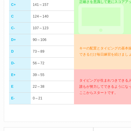
正確さを意識して更にスコアア
C+
141～157
C
124～140
C-
107～123
D+
90～106
キーの配置とタイピングの基本
D
73～89
できるだけ毎日練習を続けまし
D-
56～72
E+
39～55
タイピングが生まれつきできる
E
22～38
誰もが努力してできるようにな
ここからスタートです。
E-
0～21