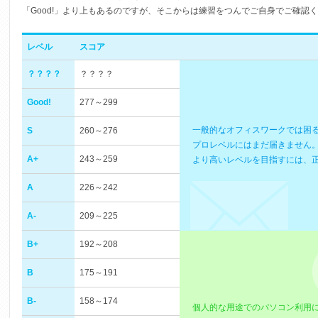
「Good!」より上もあるのですが、そこからは練習をつんでご自身でご確認
レベル
スコア
？？？？
？？？？
Good!
277～299
一般的なオフィスワークでは困
S
260～276
プロレベルにはまだ届きません
A+
243～259
より高いレベルを目指すには、
A
226～242
A-
209～225
B+
192～208
B
175～191
B-
158～174
個人的な用途でのパソコン利用