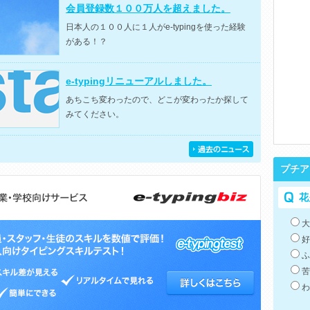
会員登録数１００万人を超えました。
日本人の１００人に１人がe-typingを使った経験
がある！？
e-typingリニューアルしました。
あちこち変わったので、どこが変わったか探して
みてください。
プチア
花
大
好
ふ
苦
わ