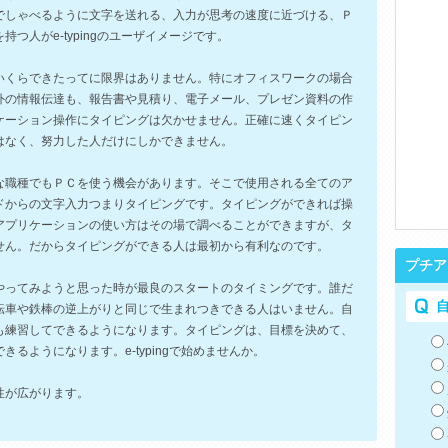
でしゃべるように文字を送れる、入力が思考の速度に近づける、Ｐ
つ人がe-typingのユーザイメージです。
いくらできたってに限界はありません。特にオフィスワークの場合
外の情報伝達も、報告書や見積り、電子メール、プレゼン資料の作
ケーション操作にタイピングは欠かせません。正確に速くタイピン
はなく、努力した人だけにしかできません。
な職種でもＰＣを使う機会があります。そこで使用される全てのア
ドからの文字入力つまりタイピングです。タイピングができれば操
アプリケーションの使い方はその場で調べることができますが、タ
せん。だからタイピングができる人は最初から有利なのです。
プチア
やってみようと思った時が最良のスタートのタイミングです。誰だ
転車や鉄棒の逆上がりと同じで生まれつきできる人はいません。自
も練習してできるようになります。タイピングは、目標を決めて、
るようになります。e-typingで始めませんか。
性が広がります。