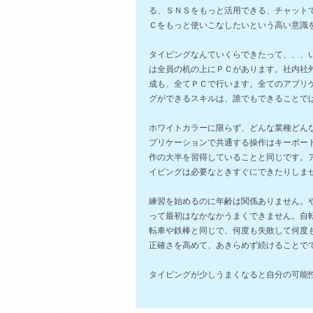
る、ＳＮＳをもっと活用できる、チャット
Ｃをもっと使いこなしたいという高い意識を持
タイピングなんていくらできたって、、、
は全員の机の上にＰＣがあります。社内社
成も、全てＰＣで行います。全てのアプリ
グができるスキルは、誰でもできることで
ホワイトカラーに限らず、どんな業種どん
プリケーションで共通する操作はキーボー
作の大半を習得していることと同じです。
イピングは必要なときすぐにできたりしま
練習を始めるのに年齢は関係ありません。
って最初はなかなかうまくできません。自
転車や鉄棒と同じで、何度も失敗して何度
正確さを高めて、あきらめず続けることででき
タイピングが少しうまくなると自分の可能