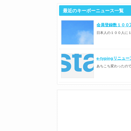
最近のキーボーニュース一覧
会員登録数１００
日本人の１００人に１人
e-typingリニ
あちこち変わったの