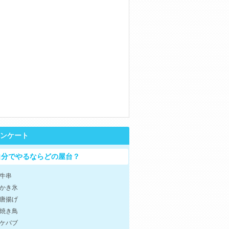
ンケート
自分でやるならどの屋台？
牛串
かき氷
唐揚げ
焼き鳥
ケバブ