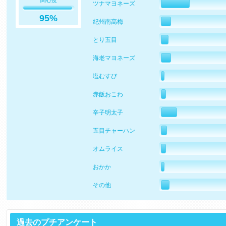
関心度
ツナマヨネーズ
95%
紀州南高梅
とり五目
海老マヨネーズ
塩むすび
赤飯おこわ
辛子明太子
五目チャーハン
オムライス
おかか
その他
過去のプチアンケート