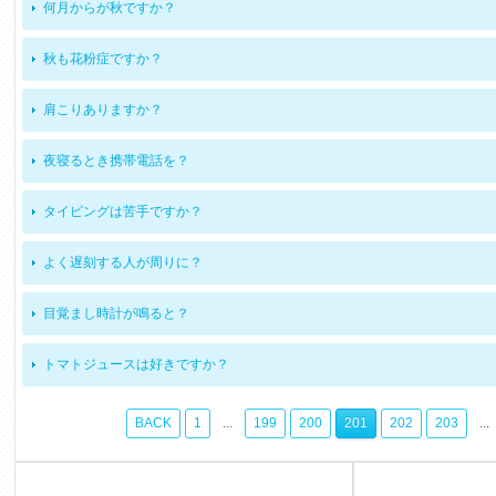
何月からが秋ですか？
秋も花粉症ですか？
肩こりありますか？
夜寝るとき携帯電話を？
タイピングは苦手ですか？
よく遅刻する人が周りに？
目覚まし時計が鳴ると？
トマトジュースは好きですか？
BACK
1
...
199
200
201
202
203
...