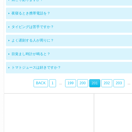
夜寝るとき携帯電話を？
タイピングは苦手ですか？
よく遅刻する人が周りに？
目覚まし時計が鳴ると？
トマトジュースは好きですか？
BACK
1
...
199
200
201
202
203
...